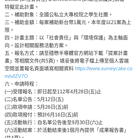
特擬定此計畫。
二、補助對象：全國公私立大專校院之學生社團。
三、補助金額：每案補助新台幣1萬元，本年度以21案為上
限。
四、計畫主題：以「社會責任」與「環境保護」為主軸面
向，設計相關服務活動方案。
五、報名方式：請至穩懋半導體官方網站下載「提案計畫
書」等相關文件(共5頁)，填妥後將電子檔上傳至個人雲端
空間並置報名頁面填寫相關資料
https://www.surveycake.co
m/s/lZV7O
六、申請時程：
(一)受理報名：即日起至112年4月28日(五)止
(二)名單公告：5月12日(五)
(三)款項申請：5月26日(五)前
(四)款項撥付：預計6月16日(五)前
(五)活動執行：自名單公告後至9月30日(六)止
(六)活動結案：於活動結束後1個月內提供「成果報告書」
(共4頁)。