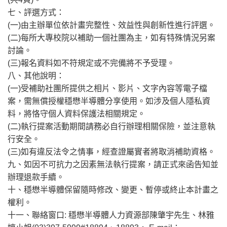
七、評選方式：
(一)由主辦單位依計畫完整性、效益性與創新性進行評選。
(二)每所大專校院以補助一個社團為主，如有特殊情況另案
討論。
(三)報名資料如不符規定或不完備將不予受理。
八、其他說明：
(一)受補助社團所提供之相片、影片、文字內容等電子檔
案，需無償授權穩懋半導體分享使用。如涉及個人隱私資
料，將恪守個人資料保護法相關規定。
(二)執行提案活動期間請務必自行辦理相關保險，並注意執
行安全。
(三)如有違反法令之情事，經查證屬實者將取消補助資格。
九、如因不可抗力之因素無法執行提案，請正式來函告知並
辦理退款手續。
十、穩懋半導體保留隨時修改、變更、暫停或終止本計畫之
權利。
十一、聯絡窗口: 穩懋半導體人力資源部陳肇宇先生、林雅